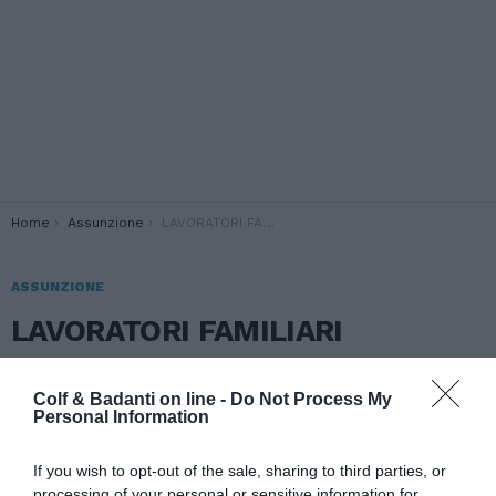
You are here:
Home
Assunzione
LAVORATORI FAMILIARI
ASSUNZIONE
LAVORATORI FAMILIARI
Colf & Badanti on line -
Do Not Process My
Personal Information
If you wish to opt-out of the sale, sharing to third parties, or
processing of your personal or sensitive information for