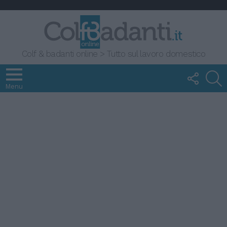
Colf & badanti online > Tutto sul lavoro domestico
FOLLOW
S
US
Menu