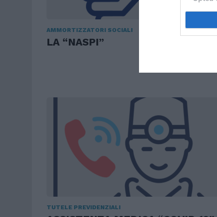
AMMORTIZZATORI SOCIALI
LA “NASPI”
TUTELE PREVIDENZIALI