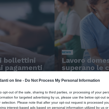
NEWS
 bollettini
Lavoro domest
 ai pagamenti
superano le c
settore in tr
anti on line -
Do Not Process My Personal Information
to opt-out of the sale, sharing to third parties, or processing of your per
formation for targeted advertising by us, please use the below opt-out s
r selection. Please note that after your opt-out request is processed y
eing interest-based ads based on personal information utilized by us or