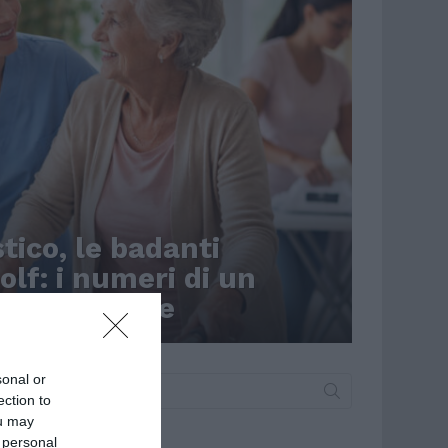
ico, le badanti
olf: i numeri di un
asformazione
sonal or
Search
for:
ection to
ou may
 personal