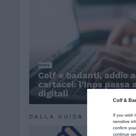
DOMESTICO
NEWS
Colf e badanti, addio ai
cartacei: l’Inps passa
digitali
Colf & Bad
If you wish 
DALLA GUIDA
sensitive in
confirm you
continue se