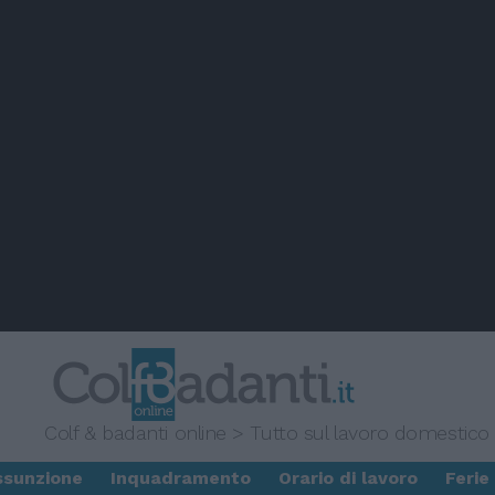
Colf & badanti online > Tutto sul lavoro domestico
ssunzione
Inquadramento
Orario di lavoro
Ferie