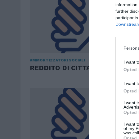
information 
further disc
participants
Downstream 
Persona
AMMORTIZZATORI SOCIALI
I want t
REDDITO DI CITTADINANZA
Opted 
I want t
Opted 
I want 
Advertis
Opted 
I want t
of my P
was col
Opted 