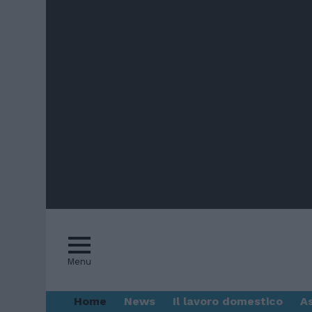
Menu
Home
News
Il lavoro domestico
A