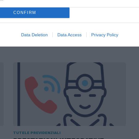
CONFIRM
AMMORTIZZATORI SOCIALI
AMMORTIZZATORI SOCIALI E
MISURE DI CONTRASTO ALLA
Data Deletion
Data Access
Privacy Policy
POVERTÀ
TUTELE PREVIDENZIALI